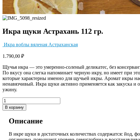
Икра щуки Астрахань 112 гр.
Икра воблы вяленая Астраханская
1.790,00
₽
Щучья икра — это умеренно-соленый деликатес, без консервант
По вкусу она слегка напоминает черную икру, но имеет при эт
которые характерны именно для щучьей икры. Аромат икры н
ненавязчивый. Икра щуки активно применяется как закуска и 
ужину.
В корзину
Описание
В икре щуки в достаточных количествах содержатся: йод, 
организма, повышают уровень гемоглобина и восстанавлива