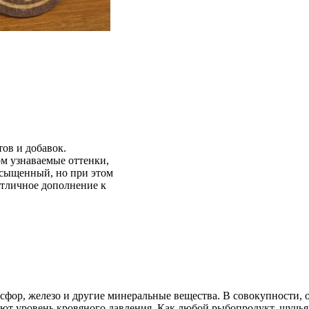
ов и добавок.
ом узнаваемые оттенки,
асыщенный, но при этом
отличное дополнение к
фосфор, железо и другие минеральные вещества. В совокупност
ют уровень кровяного давления. Как любой рыбопродукт, щучья