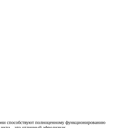
и, они способствуют полноценному функционированию
 икра – это отличный афродизиак.