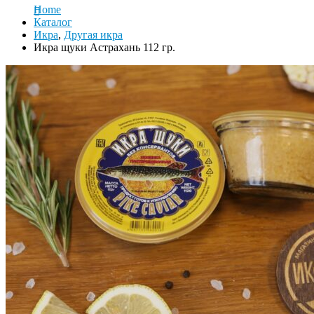
Home
Каталог
Икра
,
Другая икра
Икра щуки Астрахань 112 гр.