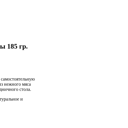
 185 гр.
к самостоятельную
из нежного мяса
дничного стола.
туральное и