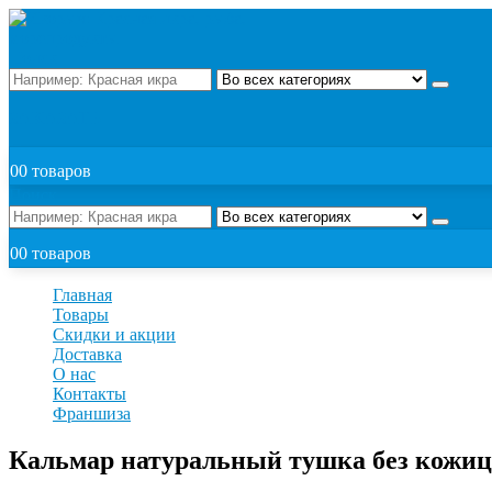
Поиск
ЗАКАЗАТЬ
0
0 товаров
Поиск
0
0 товаров
Главная
Товары
Скидки и акции
Доставка
О нас
Контакты
Франшиза
Кальмар натуральный тушка без кожицы