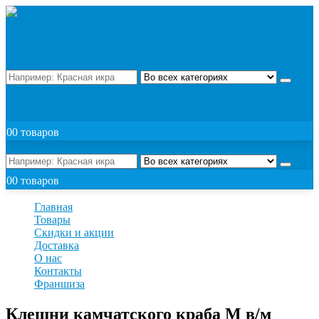
Поиск
ЗАКАЗАТЬ
0
0 товаров
Поиск
0
0 товаров
Главная
Товары
Скидки и акции
Доставка
О нас
Контакты
Франшиза
Клешни камчатского краба M в/м