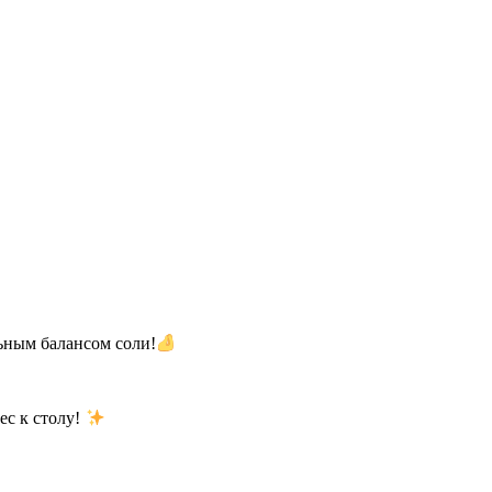
ьным балансом соли!
ес к столу!