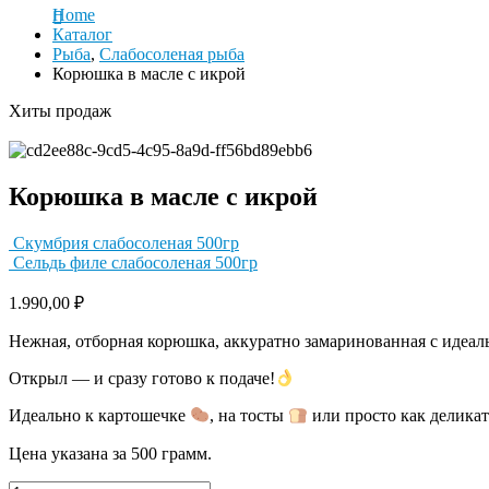
Home
Каталог
Рыба
,
Слабосоленая рыба
Корюшка в масле с икрой
Хиты продаж
Корюшка в масле с икрой
Скумбрия слабосоленая 500гр
Сельдь филе слабосоленая 500гр
1.990,00
₽
Нежная, отборная корюшка, аккуратно замаринованная с идеал
Открыл — и сразу готово к подаче!
Идеально к картошечке
, на тосты
или просто как деликат
Цена указана за 500 грамм.