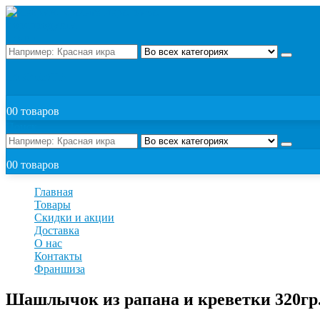
Поиск
ЗАКАЗАТЬ
0
0 товаров
Поиск
0
0 товаров
Главная
Товары
Скидки и акции
Доставка
О нас
Контакты
Франшиза
Шашлычок из рапана и креветки 320гр