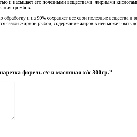
стью и насыщает его полезными веществами: жирными кислотами
вания тромбов.
ю обработку и на 90% сохраняет все свои полезные вещества и 
ется самой жирной рыбой, содержание жиров в ней может быть до
нарезка форель с/с и масляная х/к 300гр.”