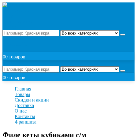
Поиск
ЗАКАЗАТЬ
0
0 товаров
Поиск
0
0 товаров
Главная
Товары
Скидки и акции
Доставка
О нас
Контакты
Франшиза
Филе кеты кубиками с/м