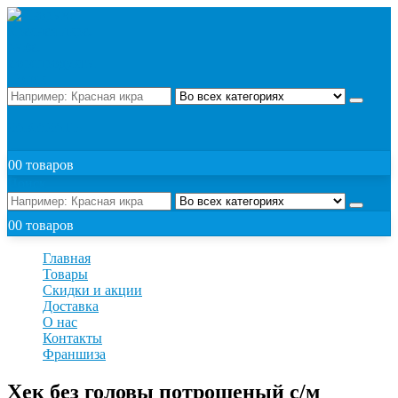
Поиск
ЗАКАЗАТЬ
0
0 товаров
Поиск
0
0 товаров
Главная
Товары
Скидки и акции
Доставка
О нас
Контакты
Франшиза
Хек без головы потрошеный с/м