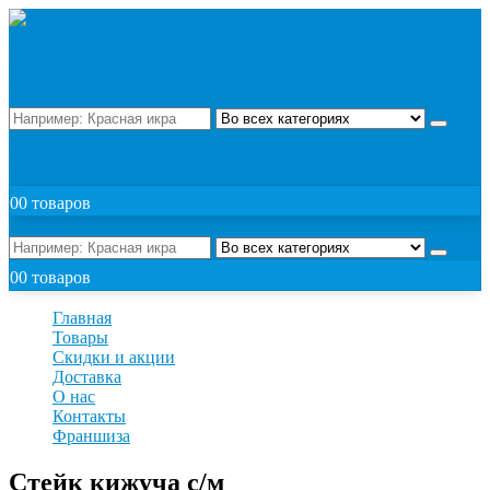
Поиск
ЗАКАЗАТЬ
0
0 товаров
Поиск
0
0 товаров
Главная
Товары
Скидки и акции
Доставка
О нас
Контакты
Франшиза
Стейк кижуча с/м