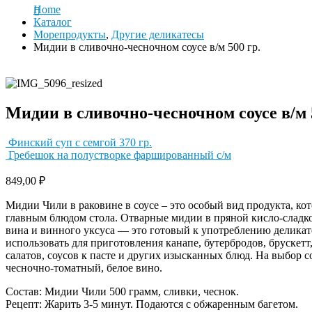
Home
Каталог
Морепродукты
,
Другие деликатесы
Мидии в сливочно-чесночном соусе в/м 500 гр.
Мидии в сливочно-чесночном соусе в/м 
Финский суп с семгой 370 гр.
Гребешок на полустворке фаршированный с/м
849,00
₽
Мидии Чили в раковине в соусе – это особый вид продукта, ко
главным блюдом стола. Отварные мидии в пряной кисло-сладко
вина и винного уксуса — это готовый к употреблению делика
использовать для приготовления канапе, бутербродов, брускетт,
салатов, соусов к пасте и других изысканных блюд. На выбор 
чесночно-томатный, белое вино.
Состав: Мидии Чили 500 грамм, сливки, чеснок.
Рецепт: Жарить 3-5 минут. Подаются с обжаренным багетом.