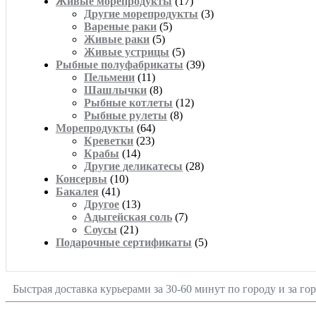
Живые морепродукты
(17)
Другие морепродукты
(3)
Вареные раки
(5)
Живые раки
(5)
Живые устрицы
(5)
Рыбные полуфабрикаты
(39)
Пельмени
(11)
Шашлычки
(8)
Рыбные котлеты
(12)
Рыбные рулеты
(8)
Морепродукты
(64)
Креветки
(23)
Крабы
(14)
Другие деликатесы
(28)
Консервы
(10)
Бакалея
(41)
Другое
(13)
Адыгейская соль
(7)
Соусы
(21)
Подарочные сертификаты
(5)
Быстрая доставка курьерами за 30-60 минут по городу и за го