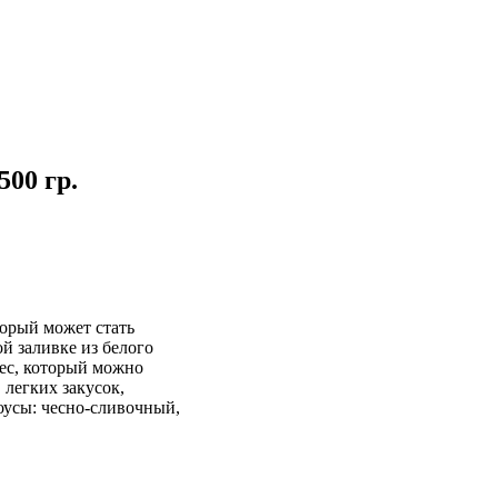
500 гр.
торый может стать
й заливке из белого
тес, который можно
 легких закусок,
соусы: чесно-сливочный,