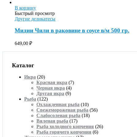
В корзину
Быстрый просмотр
Другие деликатесы
Мидии Чили в раковине в соусе в/м 500 гр.
649,00
₽
Каталог
Икра
(20)
Красная икра
(7)
Черная икра
(4)
Другая икра
(9)
Рыба
(122)
Охлажденная рыба
(10)
Свежемороженая рыба
(56)
Слабосоленая рыба
(18)
Вяленая рыба
(17)
Рыба холодного копчения
(26)
Рыба горячего копчения
(6)