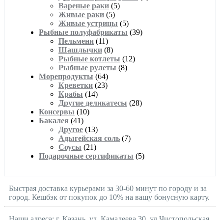
Вареные раки
(5)
Живые раки
(5)
Живые устрицы
(5)
Рыбные полуфабрикаты
(39)
Пельмени
(11)
Шашлычки
(8)
Рыбные котлеты
(12)
Рыбные рулеты
(8)
Морепродукты
(64)
Креветки
(23)
Крабы
(14)
Другие деликатесы
(28)
Консервы
(10)
Бакалея
(41)
Другое
(13)
Адыгейская соль
(7)
Соусы
(21)
Подарочные сертификаты
(5)
Быстрая доставка курьерами за 30-60 минут по городу и за
город. Кешбэк от покупок до 10% на вашу бонусную карту.
Наши адреса: г. Казань, ул. Камалеева 30, ул.Чистопольская