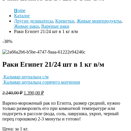
Home
Каталог
Другие деликатесы
,
Креветки
,
Живые морепродукты
,
Живые раки
,
Вареные раки
Раки Египет 21/24 шт в 1 кг в/м
-38%
Раки Египет 21/24 шт в 1 кг в/м
Кальмар щупальца с/м
Кальмар щупальца горячего копчения
2.240,00
₽
1.390,00
₽
Варено-мороженый рак из Египта, размер средний, нужно
только разморозить его при комнатной температуре или
подогреть в рассоле (вода, соль, лаврушка, укроп, черный
перец горошком) 2-3 минуты и готово!
Цена: за 1 кг.