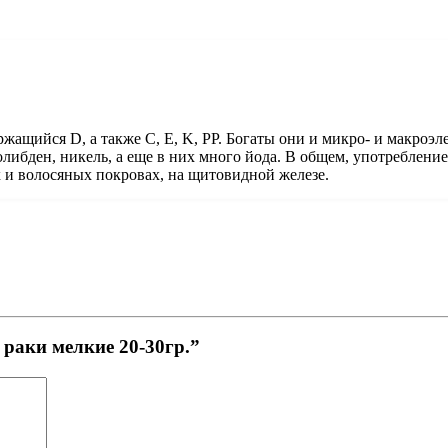
ржащийся D, а также C, E, K, PP. Богаты они и микро- и макроэл
молибден, никель, а еще в них много йода. В общем, употреблени
х и волосяных покровах, на щитовидной железе.
 раки мелкие 20-30гр.”