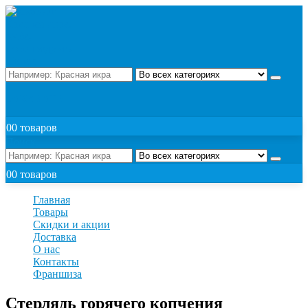
Поиск
ЗАКАЗАТЬ
0
0 товаров
Поиск
0
0 товаров
Главная
Товары
Скидки и акции
Доставка
О нас
Контакты
Франшиза
Стерлядь горячего копчения