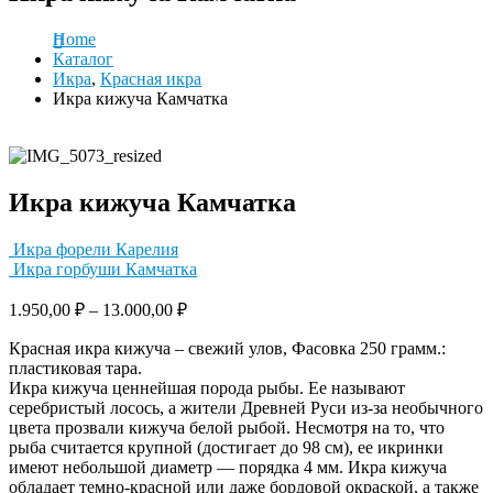
Home
Каталог
Икра
,
Красная икра
Икра кижуча Камчатка
Икра кижуча Камчатка
Икра форели Карелия
Икра горбуши Камчатка
1.950,00
₽
–
13.000,00
₽
Красная икра кижуча – свежий улов, Фасовка 250 грамм.:
пластиковая тара.
Икра кижуча ценнейшая порода рыбы. Ее называют
серебристый лосось, а жители Древней Руси из-за необычного
цвета прозвали кижуча белой рыбой. Несмотря на то, что
рыба считается крупной (достигает до 98 см), ее икринки
имеют небольшой диаметр — порядка 4 мм. Икра кижуча
обладает темно-красной или даже бордовой окраской, а также