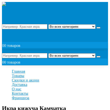
Поиск
ЗАКАЗАТЬ
0
0 товаров
Поиск
0
0 товаров
Главная
Товары
Скидки и акции
Доставка
О нас
Контакты
Франшиза
Икра кижуча Камчатка