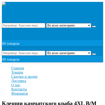
Поиск
ЗАКАЗАТЬ
0
0 товаров
Поиск
0
0 товаров
Главная
Товары
Скидки и акции
Доставка
О нас
Контакты
Франшиза
Клешни камчатского краба 4XL В/М