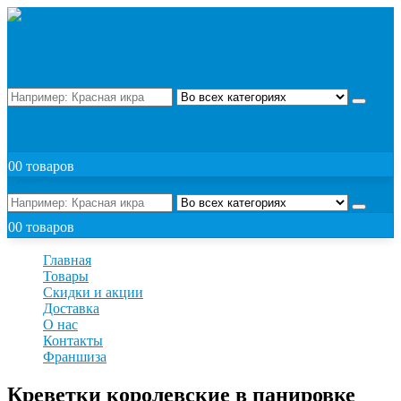
Поиск
ЗАКАЗАТЬ
0
0 товаров
Поиск
0
0 товаров
Главная
Товары
Скидки и акции
Доставка
О нас
Контакты
Франшиза
Креветки королевские в панировке