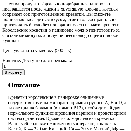
качества продукта. Идеально подобранная панировка
превращается после жарки в хрустящую корочку, которая
сохраняет сок приготовленной креветки. Вы сможете
полностью насладиться вкусом, стоит только правильно
приготовить блюдо без попадания масла на мясо креветки.
Королевские креветки в панировке можно приготовить за
считанные минуты, а получившееся блюдо оценит любой
кулинар.
Цена указана за упаковку (500 гр.)
Наличие:
Доступно для предзаказа
В корзину
Описание
Креветки королевские в панировке очищенные
—
содержат витамины жирорастворимой группы: A, E и D, а
также цианкобаламин (витамин В12), необходимый для
нормального функционирования нервной и кроветворной
систем организма. Кроме того, королевская креветка
Ваннамей содержит множество минералов, таких как:
Калий, K — 220 мг, Кальций, Ca — 70 мг, Магний, Mg —