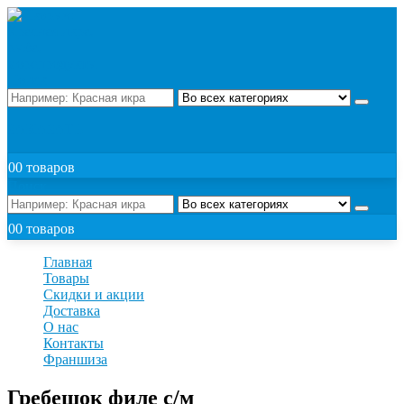
Поиск
ЗАКАЗАТЬ
0
0 товаров
Поиск
0
0 товаров
Главная
Товары
Скидки и акции
Доставка
О нас
Контакты
Франшиза
Гребешок филе с/м