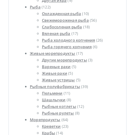
Другая икра
(9)
Рыба
(122)
Охлажденная рыба
(10)
Свежемороженая рыба
(56)
Слабосоленая рыба
(18)
Вяленая рыба
(17)
Рыба холодного копчения
(26)
Рыба горячего копчения
(6)
Живые морепродукты
(17)
Другие морепродукты
(3)
Вареные раки
(5)
Живые раки
(5)
Живые устрицы
(5)
Рыбные полуфабрикаты
(39)
Пельмени
(11)
Шашлычки
(8)
Рыбные котлеты
(12)
Рыбные рулеты
(8)
Морепродукты
(64)
Креветки
(23)
Крабы
(14)