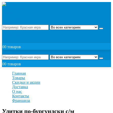
Поиск
ЗАКАЗАТЬ
0
0 товаров
Поиск
0
0 товаров
Главная
Товары
Скидки и акции
Доставка
О нас
Контакты
Франшиза
Улитки по-бургундски с/м